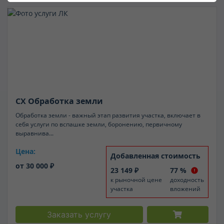
Анастасия Васехина
8 (495) 545-43-17
Услуги на земле
avasehina@bigland.ru
СХ Обработка земли
Обработка земли - важный этап развития участка, включает в
себя услуги по вспашке земли, боронению, первичному
выравнива...
Цена:
Добавленная стоимость
от 30 000 ₽
23 149 ₽
77 %
к рыночной цене
доходность
участка
вложений
Заказать услугу