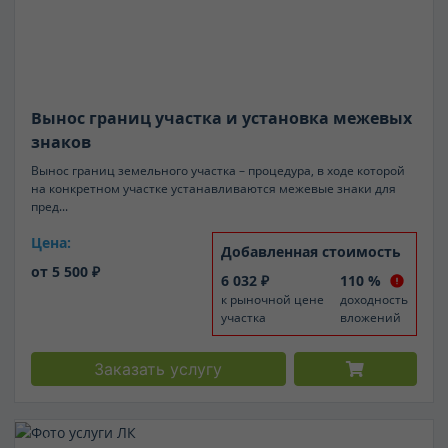
Благоустройство
Добрососедство
Вынос границ участка и установка межевых
Услуги СК
знаков
Все
Вынос границ земельного участка – процедура, в ходе которой
на конкретном участке устанавливаются межевые знаки для
пред...
Комплексы услуг
Цена:
Добавленная стоимость
Электрификация
от 5 500 ₽
6 032 ₽
110 %
к рыночной цене
доходность
Услуги на земле
участка
вложений
Проектные услуги
Заказать услугу
Строительные услуги
Юридические услуги
Услуги на земле