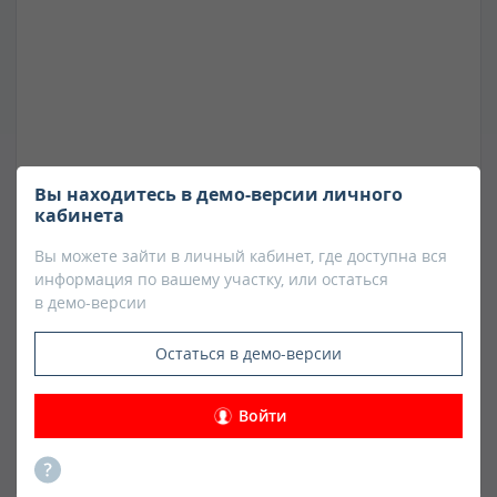
Мои заказы
3
База знаний
Биржа для фермеров
Расчистка участка от древесной
Вы находитесь в демо-версии личного
растительности
кабинета
Новости
Расчистка земли - необходимое мероприятие, если вы хотите
Вы можете зайти в личный кабинет, где доступна вся
самостоятельно заниматься развитием участка или для того,
Контакты
чтоб...
информация по вашему участку, или остаться
в демо-версии
Выход
Цена:
Добавленная стоимость
от 3 000 ₽/сот
Остаться в демо-версии
2 314 ₽
77 %
к рыночной цене
доходность
участка
вложений
Войти
Заказать услугу
Руководитель отдела
развития поселков