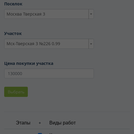
Биржа для фермеров
Поселок
Москва Тверская 3
Новости
Контакты
Участок
Выход
Мск-Тверская 3 №226 0.99
Цена покупки участка
Руководитель отдела
развития поселков
Выбрать
Анастасия Васехина
8 (495) 545-43-17
avasehina@bigland.ru
Этапы
Виды работ