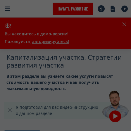
НАЧАТЬ РАЗВИТИЕ
Проект «МОЙ ГЕКТАР»
Главная
Вы находитесь в демо-версии!
Мой профиль
Пожалуйста,
авторизируйтесь!
Акции и бонусы
2
Капитализация участка. Стратегии
развития участка
Мои участки
В этом разделе вы узнаете какие услуги повысят
Капитализация
стоимость вашего участка и как получить
максимальную доходность
Общие данные
Стратегии развития
Я подготовил для вас
видео-инструкцию
о
данном разделе
Успешные примеры