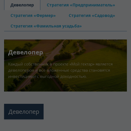
Конструктор участка
Девелопер
Стратегия «Предприниматель»
Стратегия «Фермер»
Стратегия «Садовод»
Мои поселки
Стратегия «Фамильная усадьба»
Задачи развития
10
Голосования
2
Девелопер
Благоустройство
Каждый собственник в проекте «Мой гектар» является
девелопером и все вложенные средства становятся
Добрососедство
инвестициями с выгодной доходностью.
Услуги СК
Мои заказы
3
Девелопер
База знаний