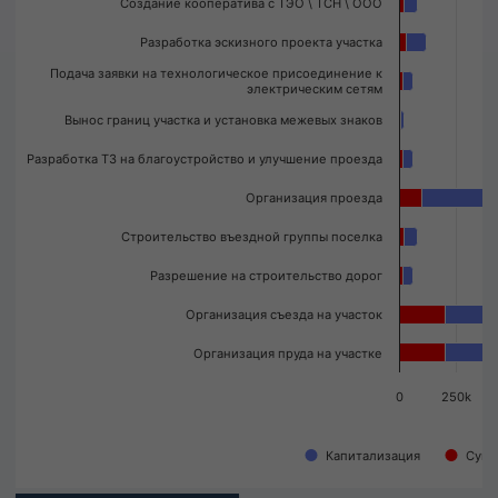
Создание кооператива с ТЭО \ ТСН \ ООО
Разработка эскизного проекта участка
Подача заявки на технологическое присоединение к
электрическим сетям
Вынос границ участка и установка межевых знаков
Разработка ТЗ на благоустройство и улучшение проезда
Организация проезда
Строительство въездной группы поселка
Разрешение на строительство дорог
Организация съезда на участок
Организация пруда на участке
0
250k
Капитализация
Сумм